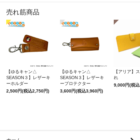
売れ筋商品
【ゆるキャン△
【ゆるキャン△
【アリア】ス
SEASON３】レザーキ
SEASON３】レザーキ
れ
ーホルダー
ープロテクター
9,000円(税込
2,500円(税込2,750円)
3,600円(税込3,960円)