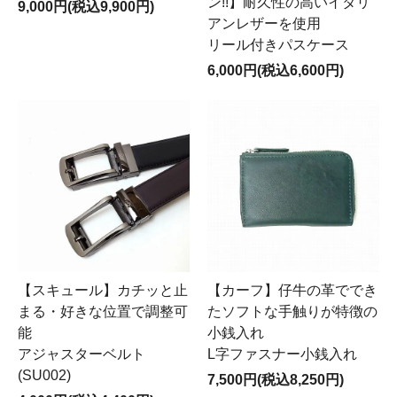
ン!!】耐久性の高いイタリ
9,000円(税込9,900円)
アンレザーを使用
リール付きパスケース
2025.7.28
「青春ブタ野郎はサンタクロースの夢
6,000円(税込6,600円)
を見ない」コラボ商品受注開始のお知らせ
平素よりカルクルオンラインショップをご利用いただき
ありがとうございます。
「青春ブタ野郎はサンタクロースの夢を見ない」コラボ
商品の受注を開始いたしました！
タンニンなめしの牛革に、緻密なイラストをレーザー加
工で焼き付けています。あの感動をいつも一緒に！9月
30日（火）までの受付になります。
【スキュール】カチッと止
【カーフ】仔牛の革ででき
▽「青春ブタ野郎シリーズ」各商品ページはこちらから
まる・好きな位置で調整可
たソフトな手触りが特徴の
どうぞ！▽
能
小銭入れ
アジャスターベルト
L字ファスナー小銭入れ
(SU002)
7,500円(税込8,250円)