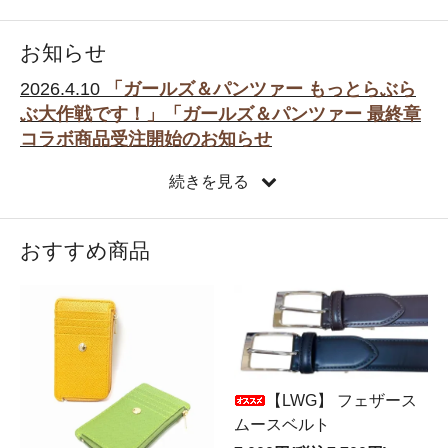
お知らせ
2026.4.10
「ガールズ＆パンツァー もっとらぶら
ぶ大作戦です！」「ガールズ＆パンツァー 最終章
コラボ商品受注開始のお知らせ
平素よりカルクルオンラインショップをご利用いただき
続きを見る
ありがとうございます。
「ガールズ＆パンツァー もっとらぶらぶ大作戦です！」
おすすめ商品
「ガールズ＆パンツァー 最終章」コラボ商品の受注を開
始いたしました！
普段使いできる商品で、使えば使うほどに味が出るタン
ニンなめしの牛革を使用しています。5月13日（水）ま
での受付になります。
【LWG】 フェザース
▽「ガールズ＆パンツァー」各商品ページはこちらから
ムースベルト
どうぞ！▽