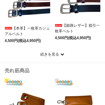
2026.2 Carcru公式LINEがスタートし
ました。
【姫路レザー】捻引一
【本革】一枚革カジュ
枚革ベルト
🎁 LINE友だち限定特典あり！ ＼ 友だち登録でこんな特
アルベルト
4,500円(税込4,950円)
典 ／
4,500円(税込4,950円)
✔ 新商品・入荷情報をいち早くお届け
✔ LINE限定クーポン配布
続きを見る
✔ セール情報を事前告知
今後もお得な情報を配信予定です。
ぜひご登録ください。
売れ筋商品
↓友だち追加はこちら