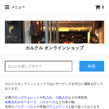
0
メニュー
カルクル オンラインショップ
検索
カルクルオンラインショップではレザーグッズを中心に通販を行って
おります。
定番の
ロングウォレット
や
札入れ
、
小銭入れ
などの革財布。
名刺入れ
や
キーケース
、
パスケース
などの革小物。
本革の
バッグ
・
ベルト
や革製の
アニメグッズ
も取り扱っております。