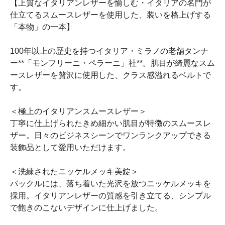
【上質なイタリアンレザーを愉しむ・イタリアの名門が
仕立てるスムースレザーを使用した、装いを格上げする
「本物」の一本】
100年以上の歴史を持つイタリア・ミラノの老舗タンナ
ー**「モンフリーニ・ペラーニ」社**。肌目が綺麗なスム
ースレザーを贅沢に使用した、クラス感溢れるベルトで
す。
＜極上のイタリアンスムースレザー＞
丁寧に仕上げられたきめ細かい肌目が特徴のスムースレ
ザー。日々のビジネスシーンでワンランクアップできる
装飾品として愛用いただけます。
＜洗練されたニッケルメッキ美錠＞
バックルには、落ち着いた光沢を放つニッケルメッキを
採用。イタリアンレザーの質感を引き立てる、シンプル
で飽きのこないデザインに仕上げました。