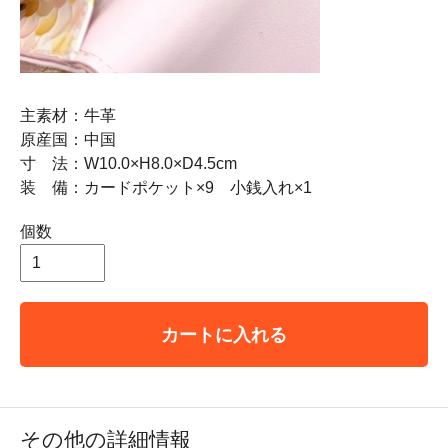
主素材：牛革
原産国：中国
寸 法：W10.0×H8.0×D4.5cm
装 備：カードポケット×9 小銭入れ×1
個数
カートに入れる
その他の詳細情報