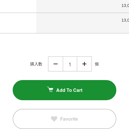
13,
13,
購入数
個
Add To Cart
Favorite