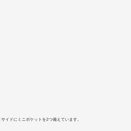
。
。
とサイドにミニポケットを2つ備えています。