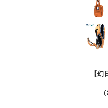
【幻日
（