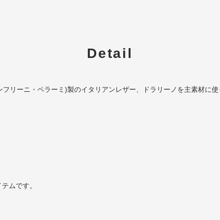
Detail
MI」(モンフリーニ・ペラーミ)製のイタリアンレザー、ドラリーノを主素材に
イテムです。