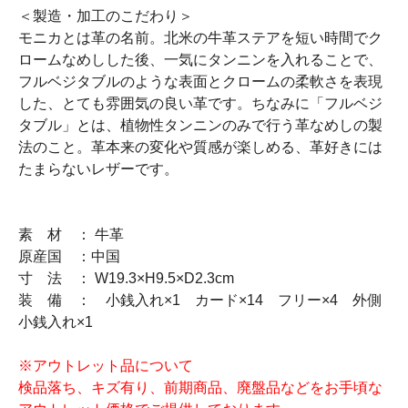
＜製造・加工のこだわり＞
モニカとは革の名前。北米の牛革ステアを短い時間でク
ロームなめしした後、一気にタンニンを入れることで、
フルベジタブルのような表面とクロームの柔軟さを表現
した、とても雰囲気の良い革です。ちなみに「フルベジ
タブル」とは、植物性タンニンのみで行う革なめしの製
法のこと。革本来の変化や質感が楽しめる、革好きには
たまらないレザーです。
素 材 ： 牛革
原産国 ：中国
寸 法 ： W19.3×H9.5×D2.3cm
装 備 ： 小銭入れ×1 カード×14 フリー×4 外側
小銭入れ×1
※アウトレット品について
検品落ち、キズ有り、前期商品、廃盤品などをお手頃な