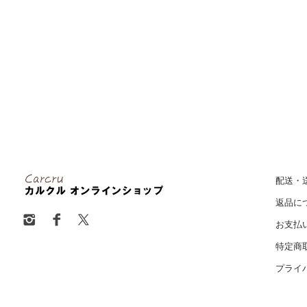
配送・
返品に
お支払
特定商
プライ